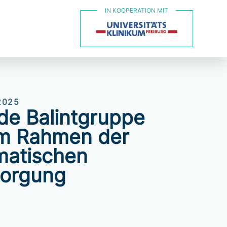
2025
de Balintgruppe
 im Rahmen der
atischen
orgung